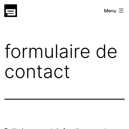
Skip
gatsu
Menu
to
gatsu
content
formulaire de
contact