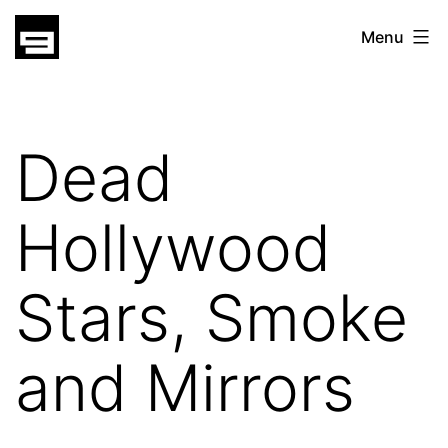
Skip
gatsu
Menu
to
gatsu
content
Dead
Hollywood
Stars, Smoke
and Mirrors