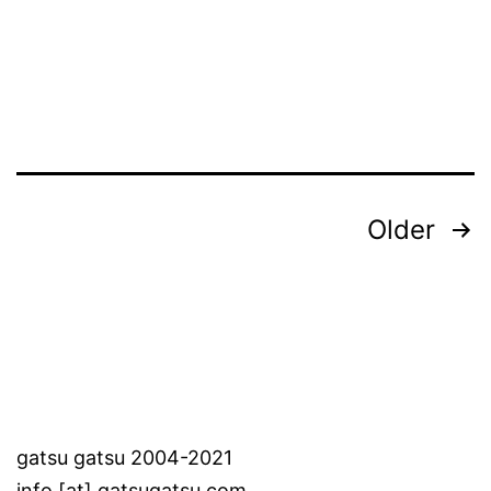
Posts
Older
pagination
gatsu gatsu 2004-2021
info [at] gatsugatsu.com