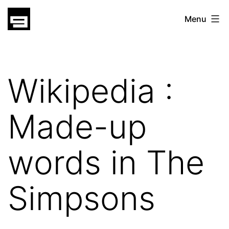
Skip
gatsu
Menu
to
gatsu
content
Wikipedia :
Made-up
words in The
Simpsons