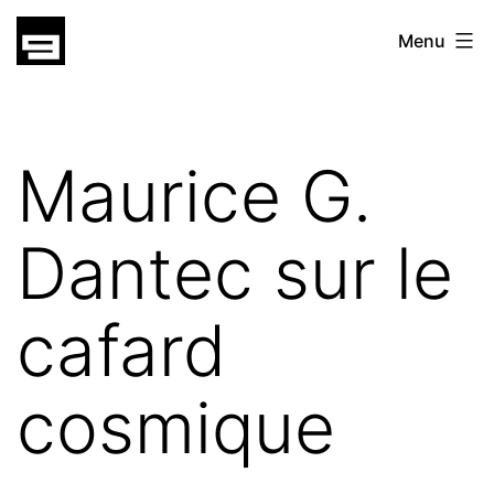
Skip
gatsu
Menu
to
gatsu
content
Maurice G.
Dantec sur le
cafard
cosmique