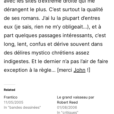
avec les sites d’extrême droite qui me
dérangent le plus. C’est surtout la qualité
de ses romans. J’ai lu la plupart d’entres
eux (je sais, rien ne m’y obligeait…), et à
part quelques passages intéressants, c’est
long, lent, confus et dérive souvent dans
des délires mystico chrétiens assez
indigestes. Et le dernier n’a pas l’air de faire
exception à la règle… [merci
John
!]
Related
Frantico
Le grand vaisseau par
11/05/2005
Robert Reed
In "bandes dessinées"
01/08/2006
In "critiques"