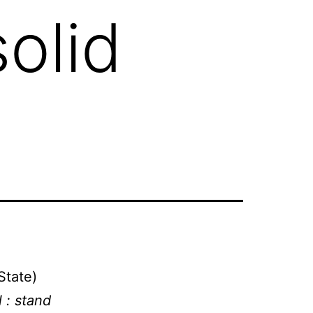
olid
State)
l : stand