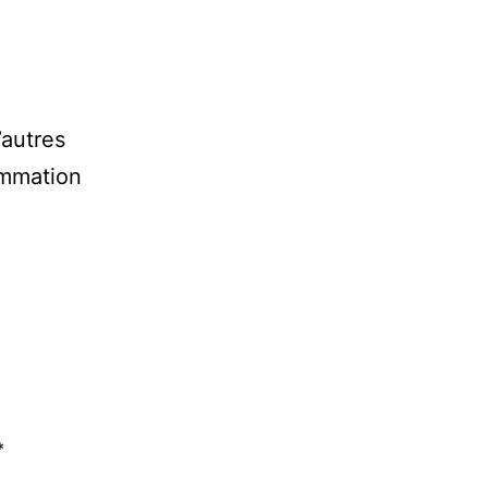
autres
ammation
*