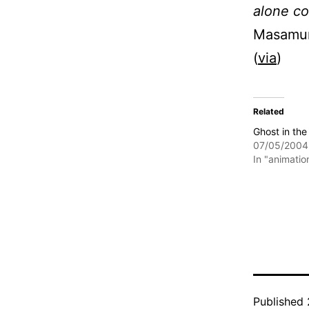
alone c
Masamun
(
via
)
Related
Ghost in the
07/05/2004
In "animatio
Published