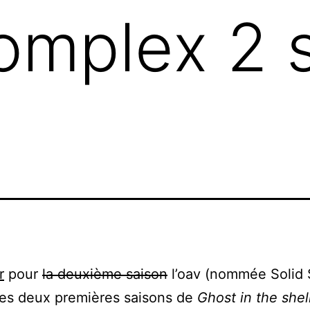
omplex 2 s
r
pour
la deuxième saison
l’oav (nommée Solid 
les deux premières saisons de
Ghost in the shel