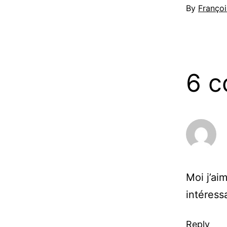
By
Françoi
6 
Moi j’ai
intéress
Reply