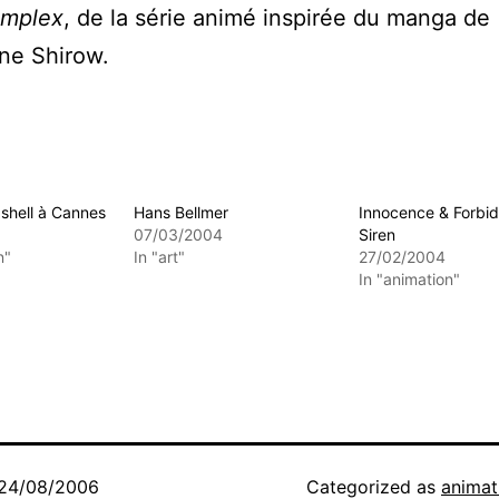
omplex
, de la série animé inspirée du manga de
e Shirow.
 shell à Cannes
Hans Bellmer
Innocence & Forbi
07/03/2004
Siren
n"
In "art"
27/02/2004
In "animation"
24/08/2006
Categorized as
animat