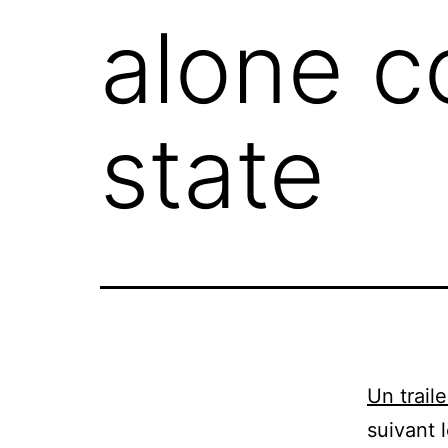
alone c
state
Un traile
suivant 