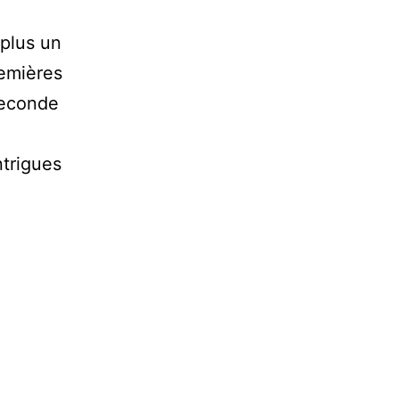
 plus un
remières
seconde
ntrigues