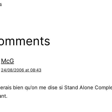
s
comments
McG
24/08/2006 at 08:43
merais bien qu’on me dise si Stand Alone Compl
ant.