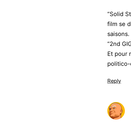
“Solid S
film se 
saisons.
“2nd GIG
Et pour 
politico
Reply