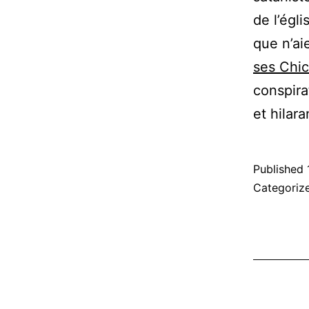
de l’égl
que n’aie
ses Chic
conspira
et hilar
Published
Categoriz