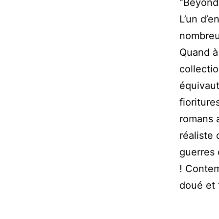
“Beyond 
L’un d’e
nombreu
Quand à 
collecti
équivaut
fioritur
romans a
réaliste
guerres 
! Contem
doué et 