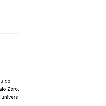
eu de
alo Zero
,
l’univers