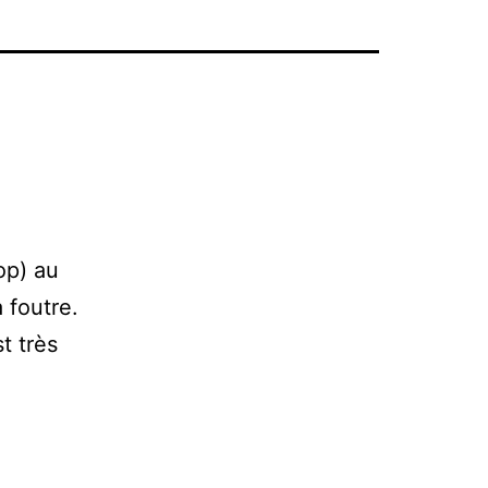
op) au
 foutre.
t très