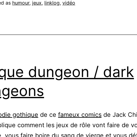
ed as
humour
,
jeux
,
linklog
,
vidéo
que dungeon / dark
ngeons
odie gothique
de ce
fameux comics
de Jack Chi
lique comment les jeux de rôle vont faire de v
e, vous faire boire du sang de vierge et vous dé