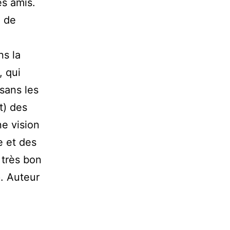
es amis.
n de
ns la
, qui
sans les
t) des
ne vision
e et des
 très bon
p. Auteur