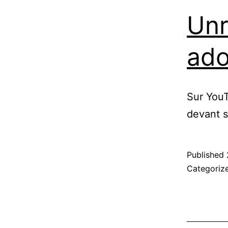
Unr
ado
Sur You
devant s
Published
Categoriz