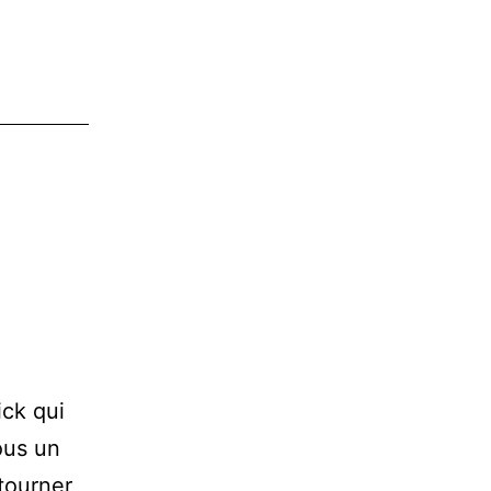
ck qui
ous un
tourner