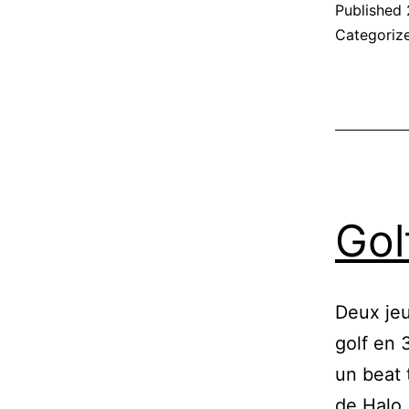
Published
Categoriz
Gol
Deux jeu
golf en 
un beat 
de Halo.