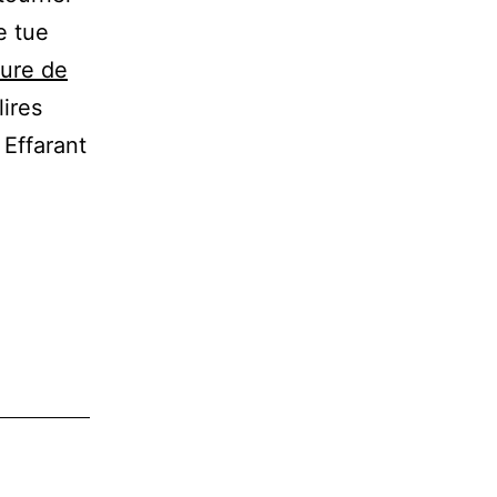
e tue
ture de
lires
 Effarant