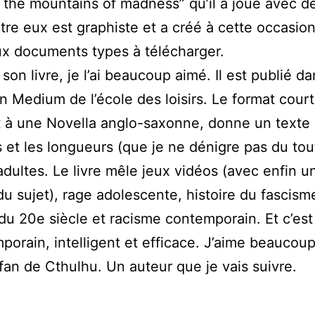
the mountains of madness” qu’il a joué avec d
ntre eux est graphiste et a créé à cette occasio
x documents types à télécharger.
son livre, je l’ai beaucoup aimé. Il est publié da
on Medium de l’école des loisirs. Le format court
 à une Novella anglo-saxonne, donne un texte 
es et les longueurs (que je ne dénigre pas du tou
dultes. Le livre mêle jeux vidéos (avec enfin u
 du sujet), rage adolescente, histoire du fascism
du 20e siècle et racisme contemporain. Et c’est
porain, intelligent et efficace. J’aime beaucou
fan de Cthulhu. Un auteur que je vais suivre.