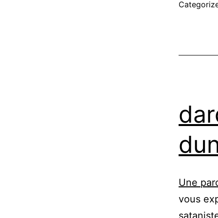
Categoriz
dar
du
Une par
vous exp
satanist