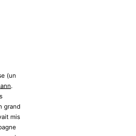
se (un
mann
.
s
n grand
vait mis
mpagne