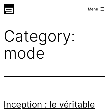
Skip
gatsu
Menu
to
gatsu
content
Category:
mode
Inception : le véritable