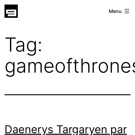
Skip
gatsu
Menu
to
gatsu
content
Tag:
gameofthrone
Daenerys Targaryen par