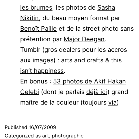
les brumes
, les photos de
Sasha
Nikitin
, du beau moyen format par
Benoît Paille
et de la street photo sans
prétention par
Major Deegan
.
Tumblr (gros dealers pour les accros
aux images) :
arts and crafts
&
this
isn’t happiness
.
En bonus :
53 photos de Akif Hakan
Celebi
(dont je parlais
déjà ici
) grand
maître de la couleur (toujours
via
)
Published
16/07/2009
Categorized as
art
,
photographie