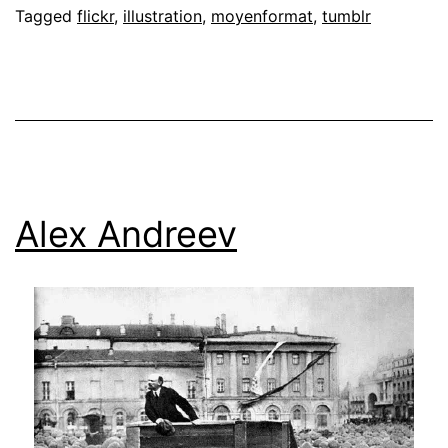
Tagged
flickr
,
illustration
,
moyenformat
,
tumblr
Alex Andreev