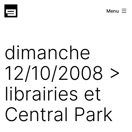
Skip
gatsu
Menu
to
gatsu
content
dimanche
12/10/2008 >
librairies et
Central Park