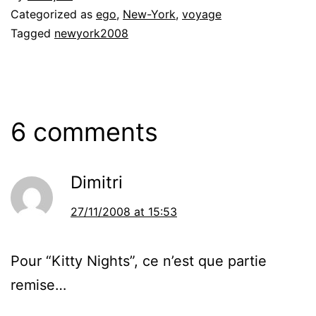
Categorized as
ego
,
New-York
,
voyage
Tagged
newyork2008
6 comments
Dimitri
27/11/2008 at 15:53
Pour “Kitty Nights”, ce n’est que partie
remise…