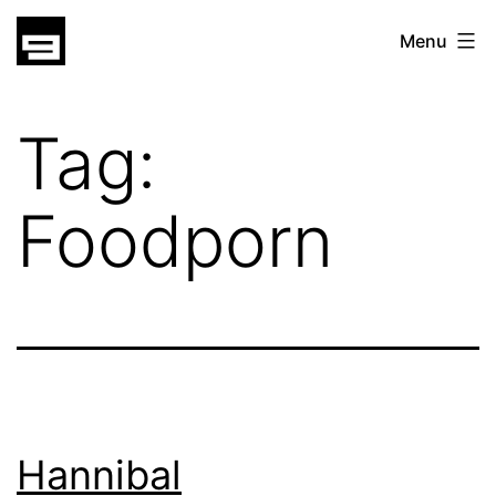
Skip
gatsu
Menu
to
gatsu
content
Tag:
Foodporn
Hannibal