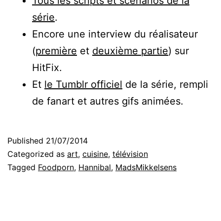
Tous les scripts et scénarios de la
série
.
Encore une interview du réalisateur
(
première
et
deuxième partie
) sur
HitFix.
Et
le Tumblr officiel
de la série, rempli
de fanart et autres gifs animées.
Published
21/07/2014
Categorized as
art
,
cuisine
,
télévision
Tagged
Foodporn
,
Hannibal
,
MadsMikkelsens