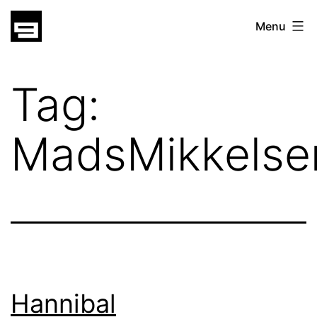
Skip
gatsu
Menu
to
gatsu
content
Tag:
MadsMikkelse
Hannibal