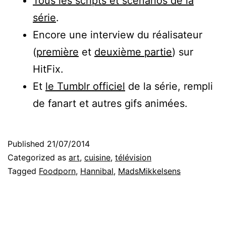
Tous les scripts et scénarios de la
série
.
Encore une interview du réalisateur
(
première
et
deuxième partie
) sur
HitFix.
Et
le Tumblr officiel
de la série, rempli
de fanart et autres gifs animées.
Published
21/07/2014
Categorized as
art
,
cuisine
,
télévision
Tagged
Foodporn
,
Hannibal
,
MadsMikkelsens