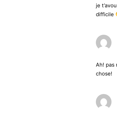
je t’avo
difficile
Ah! pas 
chose!