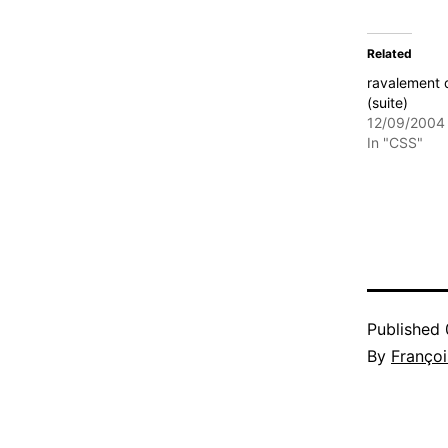
Related
ravalement 
(suite)
12/09/2004
In "CSS"
Published
By
Françoi