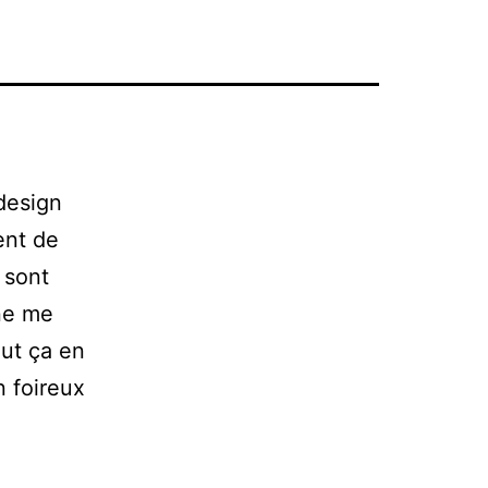
design
ent de
 sont
 ne me
out ça en
 foireux