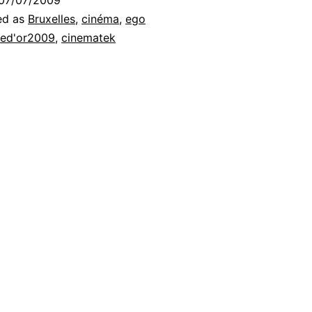
07/07/2009
ed as
Bruxelles
,
cinéma
,
ego
ed'or2009
,
cinematek