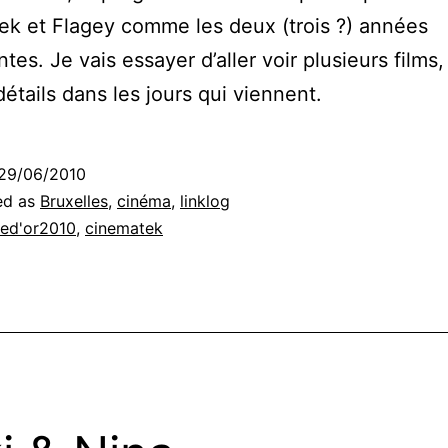
k et Flagey comme les deux (trois ?) années
tes. Je vais essayer d’aller voir plusieurs films
détails dans les jours qui viennent.
29/06/2010
ed as
Bruxelles
,
cinéma
,
linklog
ed'or2010
,
cinematek