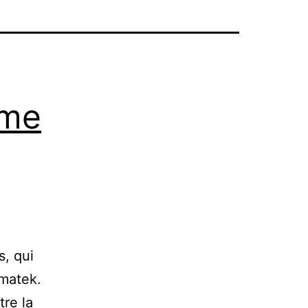
mme
s, qui
ematek.
tre la