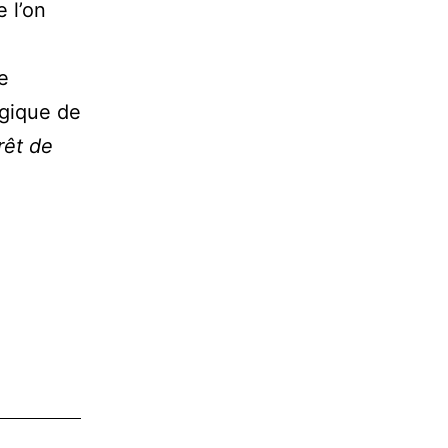
 l’on
e
agique de
orêt de