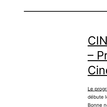
CI
– P
Cin
Le prog
débute le
Bonne no