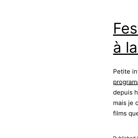
Fes
à l
Petite i
programa
depuis h
mais je 
films que 