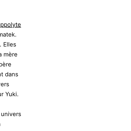
ippolyte
ematek.
 Elles
la mère
père
nt dans
vers
r Yuki.
 univers
à