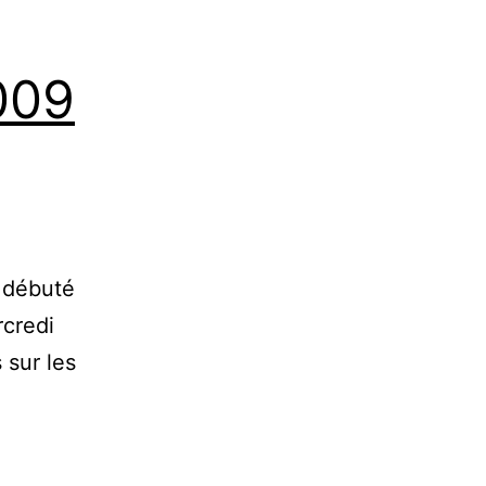
2009
 débuté
rcredi
 sur les