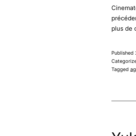
Cinemate
précéden
plus de 
Published
Categoriz
Tagged
ag