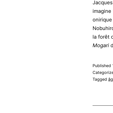
Jacques 
imagine 
onirique
Nobuhiro
la forêt
Mogari
d
Published
Categoriz
Tagged
âg